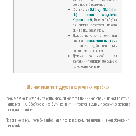
безготівковий розрахунок.
Самовивіз:
з 9:00 до 18:00 (Пн-
Пт) просп. Академіка
Корольова 9
, “Галерея Пак”. У нас
діє система перепусток, погодьте
свій приїзд заздалегідь.
Доставка по Києву: є можливість
доставки
невеликими партіями
на запит. Здійснюємо своїм
вантажним транспортом.
Доставка по Україні: наш
вантажний транспорт або будь-яка
транспортна компанія.
Що має включати друк на картонних коробках
Рекомендуємо пакувальну тару прикрасити корпоративними кольорами, нанести логотип,
найменування. Обов’язково має бути контактний телефон відділу продажу, електронна
пошта, адреса сайту.
Практично завжди потрібна інформація про товар: кому призначений, вікові обмеження,
інструкція.