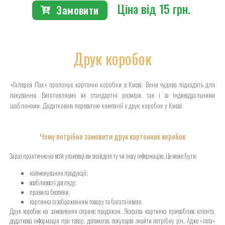
Ціна від 15 грн.
Замовити
Друк коробок
«Галерея Пак» пропонує картонні коробки в Києві. Вони чудово підходять для
пакування. Виготовляємо як стандартні розміри, так і за індивідуальними
шаблонами. Додатковою перевагою компанії є друк коробок у Києві.
Чому потрібно замовити друк картонних коробок
Зараз практично на всій упаковці ви знайдете ту чи іншу інформацію. Це може бути:
найменування продукції;
особливості догляду;
правила безпеки;
картинка із зображенням товару та багато іншого.
Друк коробок на замовлення сприяє продажам. Яскрава картинка приваблює клієнта,
додаткова інформація про товар, допомагає покупцеві знайти потрібну річ. Адже «гола»