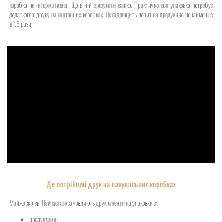
коробка не інформативна. Що в ній зрозуміти важко. Практично вся упаковка потребує
додаткового друку на картонних коробках. Це підвищить попит на продукцію щонайменше
в 1,5 рази.
Де потрібний друк на пакувальних коробках
Майже скрізь. Найчастіше замовляють друк клієнти на упаковки з:
продуктами;