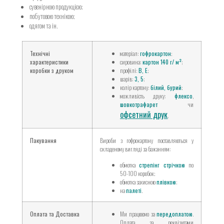
сувенірною продукцією;
побутовою технікою;
одягом та ін.
Технічні
матеріал:
гофрокартон
;
характеристики
сировина:
картон 140 г/ м²
;
коробки з друком
профілі:
B, E
;
шарів:
3, 5
;
колір картону:
білий, бурий
;
можливість друку:
флексо
,
шовкотрафарет
чи
офсетний друк
.
Пакування
Вироби з гофрокартону поставляються у
складеному вигляді за бажанням:
обмотка
стрепінг стрічкою
по
50-100 коробок;
обмотка захисною
плівкою
;
на
палеті
.
Оплата та Доставка
Ми працюємо за
передоплатою
.
Оплата за реквізитами