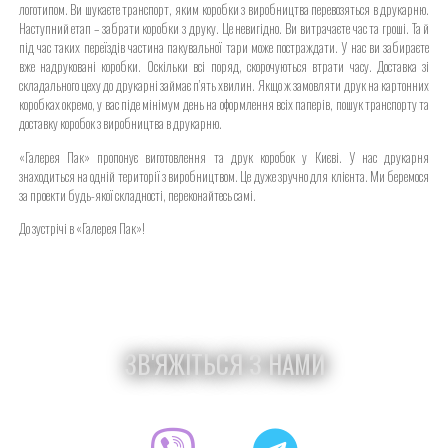
логотипом. Ви шукаєте транспорт, яким коробки з виробництва перевозяться в друкарню.
Наступний етап – забрати коробки з друку. Це невигідно. Ви витрачаєте час та гроші. Та й
під час таких переїздів частина пакувальної тари може постраждати. У нас ви забираєте
вже надруковані коробки. Оскільки всі поряд, скорочуються втрати часу. Доставка зі
складального цеху до друкарні займає п’ять хвилин. Якщо ж замовляти друк на картонних
коробках окремо, у вас піде мінімум день на оформлення всіх паперів, пошук транспорту та
доставку коробок з виробництва в друкарню.
«Галерея Пак» пропонує виготовлення та друк коробок у Києві. У нас друкарня
знаходиться на одній території з виробництвом. Це дуже зручно для клієнта. Ми беремося
за проекти будь-якої складності, переконайтесь самі.
До зустрічі в «Галерея Пак»!
ЗВ'ЯЖІТЬСЯ З НАМИ