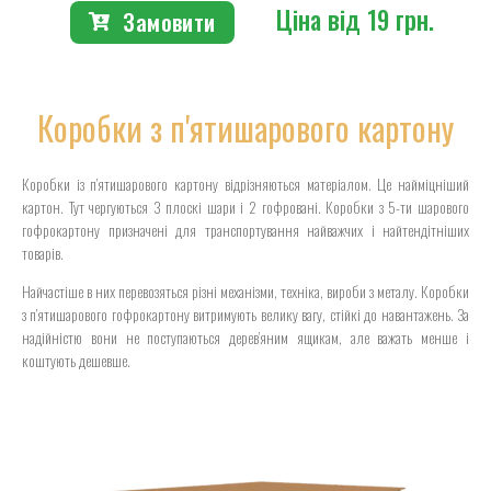
Ціна від 19 грн.
Замовити
Коробки з п'ятишарового картону
Коробки із п’ятишарового картону відрізняються матеріалом. Це найміцніший
картон. Тут чергуються 3 плоскі шари і 2 гофровані. Коробки з 5-ти шарового
гофрокартону призначені для транспортування найважчих і найтендітніших
товарів.
Найчастіше в них перевозяться різні механізми, техніка, вироби з металу. Коробки
з п’ятишарового гофрокартону витримують велику вагу, стійкі до навантажень. За
надійністю вони не поступаються дерев’яним ящикам, але важать менше і
коштують дешевше.