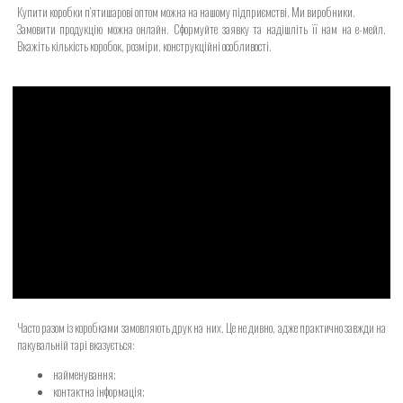
Купити коробки п’ятишарові оптом можна на нашому підприємстві. Ми виробники.
Замовити продукцію можна онлайн. Сформуйте заявку та надішліть її нам на е-мейл.
Вкажіть кількість коробок, розміри, конструкційні особливості.
Часто разом із коробками замовляють друк на них. Це не дивно, адже практично завжди на
пакувальній тарі вказується:
найменування;
контактна інформація;