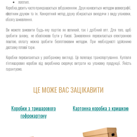
логотип.
Коробка досить часто прикрашається зображенням. Друк наноситься методом шовкографії,
офсетним друком та ін. Конкретний метод друку обирається виходячи з виду упаковки,
обсягу замовлення.
Ви можете замовити будь-яку партію як великий, так і дрібний опт. Для того, щоб
зробити заявку, не обов’язково бути у Києві. Замовлення пересилається електронною
поштою, оплату можна зробити безготівковим методом. При необхідності здійснимо
доставку готової тари.
Коробки пересилаються у розібраному вигляді. Це полегшує транспортування. Купівля
п’ятишарових коробок від виробника скорочує витрати на упаковку продукції. Якість
гарантуємо.
ЦЕ МОЖЕ ВАС ЗАЦІКАВИТИ
Коробки з тришарового
Картонна коробка з кришкою
гофрокартону