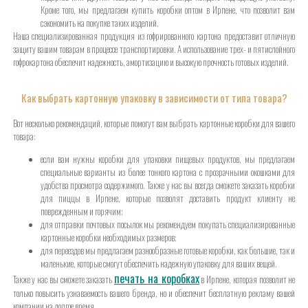
Кроме того, мы предлагаем купить коробки оптом в Ирпене, что позволит вам
сэкономить на покупке таких изделий.
Наша специализированная продукция из гофрированного картона предоставит отличную
защиту вашим товарам в процессе транспортировки. А использование трех- и пятислойного
гофрокартона обеспечит надежность, амортизацию и высокую прочность готовых изделий.
Как выбрать картонную упаковку в зависимости от типа товара?
Вот несколько рекомендаций, которые помогут вам выбрать картонные коробки для вашего
товара:
если вам нужны коробки для упаковки пищевых продуктов, мы предлагаем
специальные варианты из более тонкого картона с прозрачными окошками для
удобства просмотра содержимого. Также у нас вы всегда сможете заказать коробки
для пиццы в Ирпене, которые позволят доставить продукт клиенту не
поврежденным и горячим;
для отправки почтовых посылок мы рекомендуем покупать специализированные
картонные коробки необходимых размеров;
для переездов мы предлагаем разнообразные готовые коробки, как большие, так и
маленькие, которые смогут обеспечить надежную упаковку для ваших вещей.
печать на коробках
Также у нас вы сможете заказать
в Ирпене, которая позволит не
только повысить узнаваемость вашего бренда, но и обеспечит бесплатную рекламу вашей
компании на долгое время.