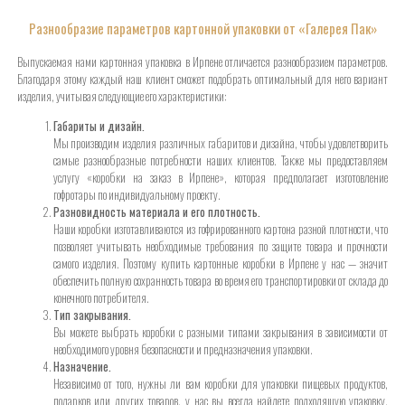
Разнообразие параметров картонной упаковки от «Галерея Пак»
Выпускаемая нами картонная упаковка в Ирпене отличается разнообразием параметров.
Благодаря этому каждый наш клиент сможет подобрать оптимальный для него вариант
изделия, учитывая следующие его характеристики:
Габариты и дизайн.
Мы производим изделия различных габаритов и дизайна, чтобы удовлетворить
самые разнообразные потребности наших клиентов. Также мы предоставляем
услугу «коробки на заказ в Ирпене», которая предполагает изготовление
гофротары по индивидуальному проекту.
Разновидность материала и его плотность.
Наши коробки изготавливаются из гофрированного картона разной плотности, что
позволяет учитывать необходимые требования по защите товара и прочности
самого изделия. Поэтому купить картонные коробки в Ирпене у нас — значит
обеспечить полную сохранность товара во время его транспортировки от склада до
конечного потребителя.
Тип закрывания.
Вы можете выбрать коробки с разными типами закрывания в зависимости от
необходимого уровня безопасности и предназначения упаковки.
Назначение.
Независимо от того, нужны ли вам коробки для упаковки пищевых продуктов,
подарков или других товаров, у нас вы всегда найдете подходящую упаковку.