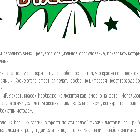
 результативных. Требуется специальное оборудование, похвастать которы
одами.
я на картонную поверхность. Ее особенность в том, что краска переносится
рямым. Кроме этого, офсетная печать, особенно цифровая, несет гораздо б
х.
иний, яркость красок. Изображение ложится равномерно на картон. Использо
тали, а значит, сделать упаковку привлекательнее, чем у конкурентов, прив
обок этим методом.
ления больших партий, скорость печати более 1 тысячи листов в час. При б
ма сложна и требует длительной подготовки. Как правило, работа занимает 