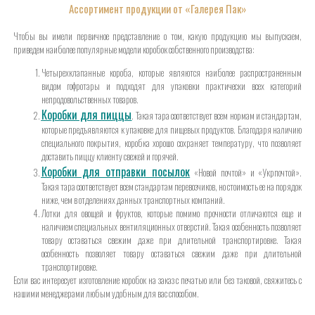
Ассортимент продукции от «Галерея Пак»
Чтобы вы имели первичное представление о том, какую продукцию мы выпускаем,
приведем наиболее популярные модели коробок собственного производства:
Четырехклапанные короба, которые являются наиболее распространенным
видом гофротары и подходят для упаковки практически всех категорий
непродовольственных товаров.
Коробки для пиццы
. Такая тара соответствует всем нормам и стандартам,
которые предъявляются к упаковке для пищевых продуктов. Благодаря наличию
специального покрытия, коробка хорошо сохраняет температуру, что позволяет
доставить пиццу клиенту свежей и горячей.
Коробки для отправки посылок
«Новой почтой» и «Укрпочтой».
Такая тара соответствует всем стандартам перевозчиков, но стоимость ее на порядок
ниже, чем в отделениях данных транспортных компаний.
Лотки для овощей и фруктов, которые помимо прочности отличаются еще и
наличием специальных вентиляционных отверстий. Такая особенность позволяет
товару оставаться свежим даже при длительной транспортировке. Такая
особенность позволяет товару оставаться свежим даже при длительной
транспортировке.
Если вас интересует изготовление коробок на заказ с печатью или без таковой, свяжитесь с
нашими менеджерами любым удобным для вас способом.