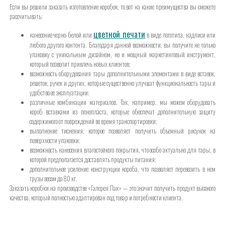
Если вы решили заказать изготовление коробок, то вот на какие преимущества вы сможете
рассчитывать:
цветной печати
нанесение черно-белой или
в виде логотипа, надписи или
любого другого контента. Благодаря данной возможности, вы получите не только
упаковку с уникальным дизайном, но и мощный маркетинговый инструмент,
который позволит привлечь новых клиентов;
возможность оборудования тары дополнительными элементами в виде вставок,
решеток, ручек и других, которые существенно улучшат функциональность тары и
удобство ее эксплуатации;
различные комбинации материалов. Так, например, мы можем оборудовать
короб вставками из пенопласта, которые обеспечат дополнительную защиту
содержимого от повреждений во время транспортировки;
выполнение тиснения, которое позволяет получить объемный рисунок на
поверхности упаковки;
возможность нанесения влагостойкого покрытия, что особо актуально для тары, в
которой предполагается доставлять продукты питания;
дополнительное усиление конструкции короба, что позволяет перевозить в нем
грузы весом до 80 кг.
Заказать коробки на производстве «Галерея Пак» — это значит получить продукт высокого
качества, который полностью адаптирован под товар и потребности клиента.