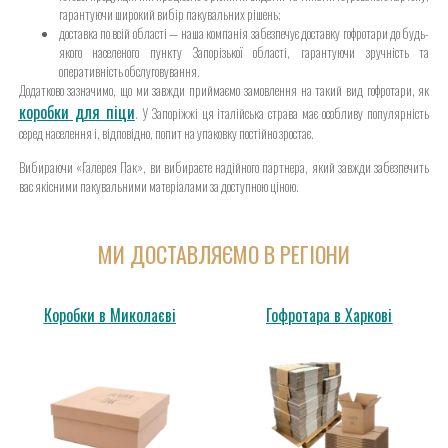
гарантуючи широкий вибір пакувальних рішень;
доставка по всій області — наша компанія забезпечує доставку гофротари до будь-
якого населеного пункту Запорізької області, гарантуючи зручність та
оперативність обслуговування.
Додатково зазначимо, що ми завжди приймаємо замовлення на такий вид гофротари, як
коробки для піци
. У Запоріжжі ця італійська страва має особливу популярність
серед населення і, відповідно, попит на упаковку постійно зростає.
Вибираючи «Галерея Пак», ви вибираєте надійного партнера, який завжди забезпечить
вас якісними пакувальними матеріалами за доступною ціною.
МИ ДОСТАВЛЯЄМО В РЕГІОНИ
Коробки в Миколаєві
Гофротара в Харкові