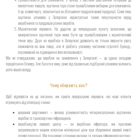
екологічних товарів, картонна тара стане привабливим вибором для споживачів.
А це, в свою чергу, позначиться на збільшенні продажів вашої продукції. Саме тому
картонна упаковка у Запоріжжі користується такою популярністю серед
виробників та продавців різних виробів.
Маркетингові переваги. На додаток до попереднього пункту зазначимо, що
використання картонної тари може бути ще привабливішим з маркетингової
точки зору. Друк на коробках в Запоріжжі дозволить не тільки звернути увагу
споживачів на ваш товар, але й зробить упаковку частиною стратегії бренду,
спрямованої на підвищення його впізнаваності.
Ми не стверджуємо, що коробки на замовлення у Запоріжжі — це єдина складова
процвітання бізнесу. Але багато в чому, саме від правильно підібраної упаковки залежить
успіх всього заходу.
Чому обирають нас?
Щоб відповісти на це питання, ми просто перерахуємо переваги, які наші клієнти
отримують від співпраці з нами:
широкий асортимент — велика різноманітність чотириклапанних картонних
коробок та транспортних гофроящиків;
виробництво повного циклу — як виробник гофротари, ми прагнемо
запропонувати нашим клієнтам мінімальні ціни при збереженні високої якості
готової продукції. Ми працюємо з різними видами та типами гофрованого картону,