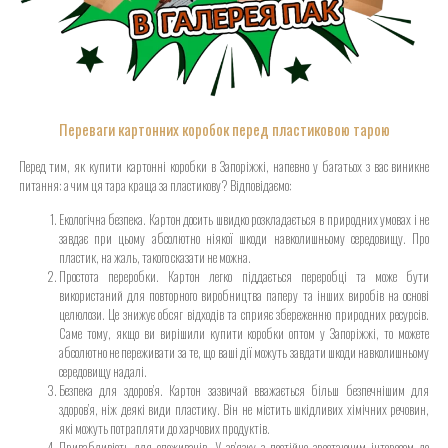
Переваги картонних коробок перед пластиковою тарою
Перед тим, як купити картонні коробки в Запоріжжі, напевно у багатьох з вас виникне
питання: а чим ця тара краща за пластикову? Відповідаємо:
Екологічна безпека. Картон досить швидко розкладається в природних умовах і не
завдає при цьому абсолютно ніякої шкоди навколишньому середовищу. Про
пластик, на жаль, такого сказати не можна.
Простота переробки. Картон легко піддається переробці та може бути
використаний для повторного виробництва паперу та інших виробів на основі
целюлози. Це знижує обсяг відходів та сприяє збереженню природних ресурсів.
Саме тому, якщо ви вирішили купити коробки оптом у Запоріжжі, то можете
абсолютно не переживати за те, що ваші дії можуть завдати шкоди навколишньому
середовищу надалі.
Безпека для здоров’я. Картон зазвичай вважається більш безпечнішим для
здоров’я, ніж деякі види пластику. Він не містить шкідливих хімічних речовин,
які можуть потрапляти до харчових продуктів.
Привабливість для споживачів. У зв’язку з постійно зростаючим інтересом до