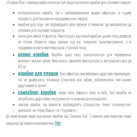
«Галерея Пак» пропонує своїм клієнтам такі види картонних коробок для упаковки товарів:
чотириклапанні короби, які є найпоширенішим видом гофротари та чудово
підходять для пакування непродовольчих товарів;
коробки для піци, які відповідають всім нормам та вимогам, що висуваються до
упаковки для харчових продуктів;
лотки для овочів та фруктів. Конструкція картонної коробки даного типу дозволяє
не тільки зберегти товар свіжим під час тривалого транспортування, а й
продемонструвати його покупцям у торговій точці;
великі коробки
. Вироби цього типу призначаються для перевезення
великих і важких речей. Вони мають посилену конструкцію та витримують вагу до
80 кг;
коробки для пляшок
. Така гофротара має всередині додаткові перегородки,
які не дозволяють пляшкам стикатися між собою, забезпечуючи тим самим
додатковий їх захист;
самозбірні коробки
, назва яких говорить сама за себе. Такі вироби не
потребують додаткових інструментів та навичок для складання;
поштові короби, що повністю відповідають стандартам таких транспортних
компаній, як «Нова Пошта» та «Укрпошта».
Це лише основні види картонних коробок від “Галерея Пак”. З повним асортиментом нашої
тут
продукції ви зможете ознайомитись
.