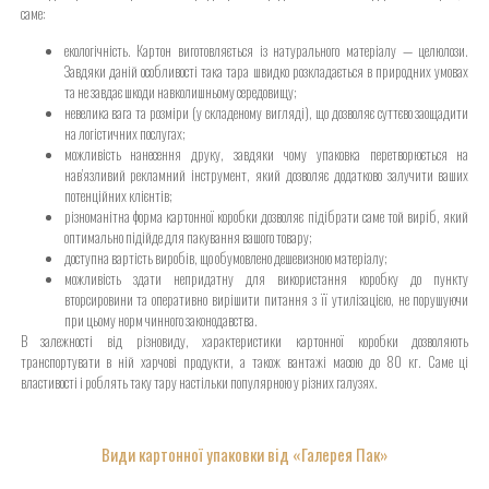
саме:
екологічність. Картон виготовляється із натурального матеріалу — целюлози.
Завдяки даній особливості така тара швидко розкладається в природних умовах
та не завдає шкоди навколишньому середовищу;
невелика вага та розміри (у складеному вигляді), що дозволяє суттєво заощадити
на логістичних послугах;
можливість нанесення друку, завдяки чому упаковка перетворюється на
нав’язливий рекламний інструмент, який дозволяє додатково залучити ваших
потенційних клієнтів;
різноманітна форма картонної коробки дозволяє підібрати саме той виріб, який
оптимально підійде для пакування вашого товару;
доступна вартість виробів, що обумовлено дешевизною матеріалу;
можливість здати непридатну для використання коробку до пункту
вторсировини та оперативно вирішити питання з її утилізацією, не порушуючи
при цьому норм чинного законодавства.
В залежності від різновиду, характеристики картонної коробки дозволяють
транспортувати в ній харчові продукти, а також вантажі масою до 80 кг. Саме ці
властивості і роблять таку тару настільки популярною у різних галузях.
Види картонної упаковки від «Галерея Пак»