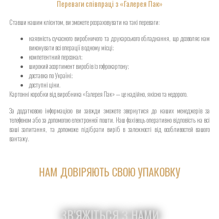
Переваги співпраці з «Галерея Пак»
Ставши нашим клієнтом, ви зможете розраховувати на такі переваги:
наявність сучасного виробничого та друкарського обладнання, що дозволяє нам
виконувати всі операції в одному місці;
компетентний персонал;
широкий асортимент виробів із гофрокартону;
доставка по Україні;
доступні ціни.
Картонні коробки від виробника «Галерея Пак» — це надійно, якісно та недорого.
За додатковою інформацією ви завжди зможете звернутися до наших менеджерів за
телефоном або за допомогою електронної пошти. Наш фахівець оперативно відповість на всі
ваші запитання, та допоможе підібрати виріб в залежності від особливостей вашого
вантажу.
НАМ ДОВІРЯЮТЬ СВОЮ УПАКОВКУ
ЗВ'ЯЖІТЬСЯ З НАМИ