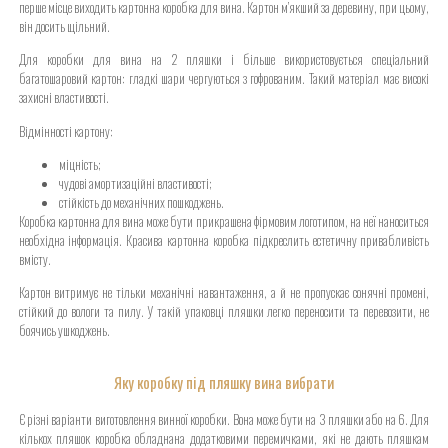
перше місце виходить картонна коробка для вина. Картон м’якший за деревину, при цьому,
він досить щільний.
Для коробки для вина на 2 пляшки і більше використовується спеціальний
багатошаровий картон: гладкі шари чергуються з гофрованим. Такий матеріал має високі
захисні властивості.
Відмінності картону:
міцність;
чудові амортизаційні властивості;
стійкість до механічних пошкоджень.
Коробка картонна для вина може бути прикрашена фірмовим логотипом, на неї наноситься
необхідна інформація. Красива картонна коробка підкреслить естетичну привабливість
вмісту.
Картон витримує не тільки механічні навантаження, а й не пропускає сонячні промені,
стійкий до вологи та пилу. У такій упаковці пляшки легко переносити та перевозити, не
боячись ушкоджень.
Яку коробку під пляшку вина вибрати
Є різні варіанти виготовлення винної коробки. Вона може бути на 3 пляшки або на 6. Для
кількох пляшок коробка обладнана додатковими перемичками, які не дають пляшкам