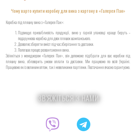
Чому варто купити коробку для вина з картону в «Галерея Пак»
Коробка під пляшку вина з «Галерея Пак»:
Підвищує привабливість продукції, вино у гарній упаковці краще беруть –
подарункова коробка для двох пляшок шампанського.
Дозволяє зберегти вміст під час зберігання та доставки.
Полегшає процес розвантаження вина.
Зв’яжіться з менеджером «Галерея Пак», він допоможе підібрати для вас коробки під
пляшку вина, обговорить умови оплати та доставки. Ми працюємо по всій Україні.
Працюємо як із великим оптом, так і невеликими партіями. Постачання вчасно гарантуємо.
ЗВ'ЯЖІТЬСЯ З НАМИ